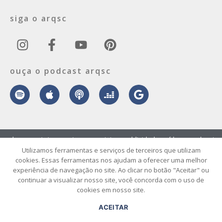
siga o arqsc
ouça o podcast arqsc
sobre
contato
envie seu projeto
publicidade
vídeo
podcast
Utilizamos ferramentas e serviços de terceiros que utilizam
cookies. Essas ferramentas nos ajudam a oferecer uma melhor
© 2026 ArqSC – Portal de Arquitetura, Interiores, Design e Arte de
experiência de navegação no site. Ao clicar no botão "Aceitar" ou
Santa Catarina – Todos os Direitos Reservados.
continuar a visualizar nosso site, você concorda com o uso de
cookies em nosso site.
ACEITAR