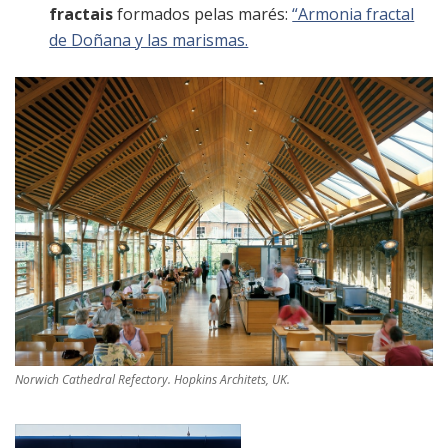
fractais
formados pelas marés:
“Armonia fractal
de Doñana y las marismas.
Norwich Cathedral Refectory. Hopkins Architets, UK.