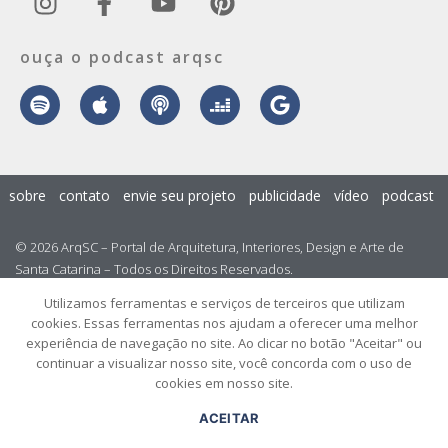
ouça o podcast arqsc
sobre
contato
envie seu projeto
publicidade
vídeo
podcast
© 2026 ArqSC – Portal de Arquitetura, Interiores, Design e Arte de
Santa Catarina – Todos os Direitos Reservados.
Utilizamos ferramentas e serviços de terceiros que utilizam
cookies. Essas ferramentas nos ajudam a oferecer uma melhor
experiência de navegação no site. Ao clicar no botão "Aceitar" ou
continuar a visualizar nosso site, você concorda com o uso de
cookies em nosso site.
ACEITAR