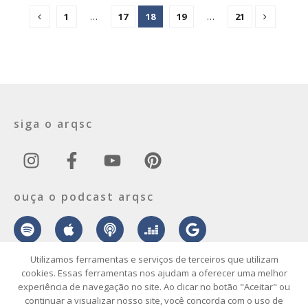
1
…
17
18
19
…
21
siga o arqsc
ouça o podcast arqsc
Utilizamos ferramentas e serviços de terceiros que utilizam
cookies. Essas ferramentas nos ajudam a oferecer uma melhor
experiência de navegação no site. Ao clicar no botão "Aceitar" ou
sobre
contato
envie seu projeto
publicidade
vídeo
podcast
continuar a visualizar nosso site, você concorda com o uso de