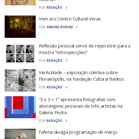
POR
REDAÇÃO
0
Vem aí o Centro Cultural Veras
POR
SIMONE BOBSIN
0
Reflexão pessoal serve de repertório para a
mostra “Introspecções”
POR
REDAÇÃO
0
VerAcidade – exposição coletiva sobre
Florianópolis, na Fundação Cultural Badesc
POR
REDAÇÃO
0
“3 x 3 = 1” apresenta fotografias com
abordagens pessoais de três artistas na
Galeria Pedra
POR
REDAÇÃO
0
Faferia divulga programação de março