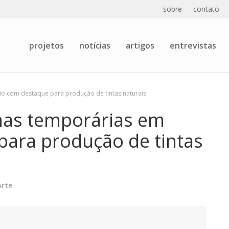
sobre
contato
projetos
notícias
artigos
entrevistas
aio com destaque para produção de tintas naturais
inas temporárias em
ara produção de tintas
Arte