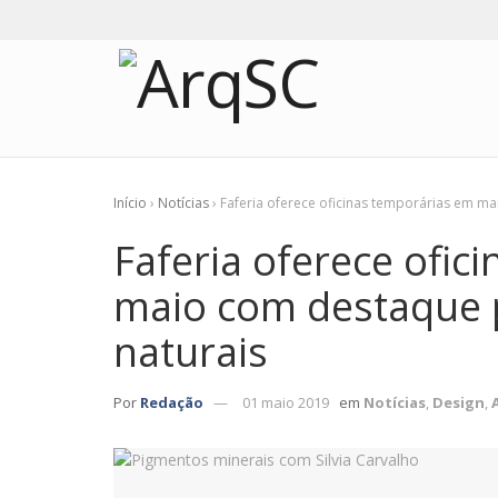
Início
›
Notícias
›
Faferia oferece oficinas temporárias em m
Faferia oferece ofic
maio com destaque p
naturais
Por
Redação
01 maio 2019
em
Notícias
,
Design
,