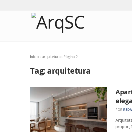
Início
›
arquitetura
›
Página 2
Tag:
arquitetura
Apar
elega
POR
RED
Arquitet
proporçõ