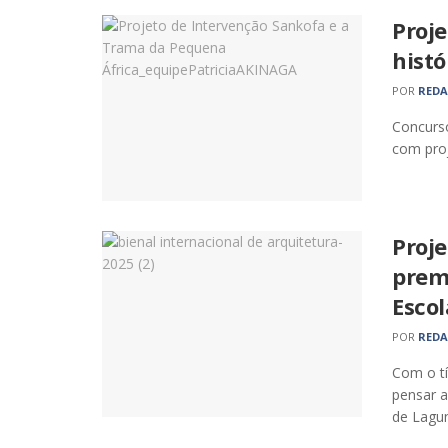
Proje
hist
POR
RED
Concurso
com proj
Proje
prem
Escol
POR
RED
Com o t
pensar a
de Lagun