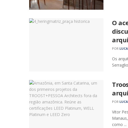
O ace
discu
arqui
POR
LUCA
Os arqui
Serragli
Troos
arqu
POR
LUCA
Vitor Pe
Manaus, 
como ...