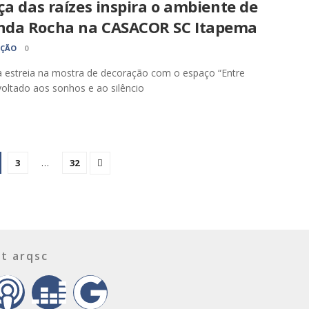
ça das raízes inspira o ambiente de
da Rocha na CASACOR SC Itapema
AÇÃO
0
a estreia na mostra de decoração com o espaço “Entre
voltado aos sonhos e ao silêncio
3
…
32
t arqsc