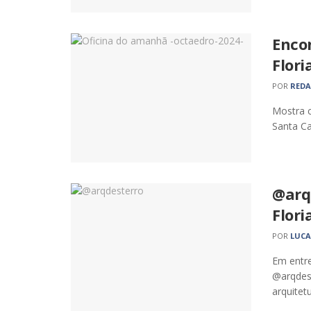
Enco
Flori
POR
RED
Mostra c
Santa Ca
@arq
Flori
POR
LUCA
Em entre
@arqdest
arquitetu