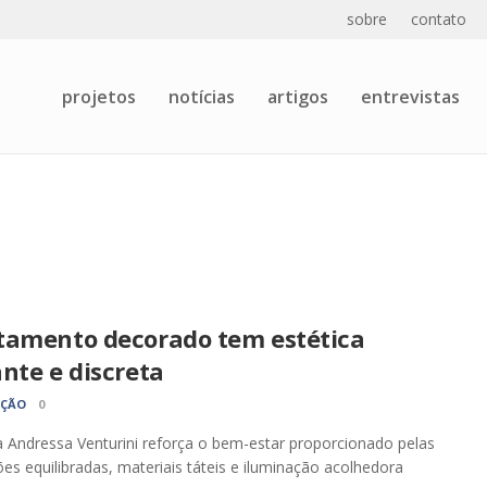
sobre
contato
projetos
notícias
artigos
entrevistas
tamento decorado tem estética
nte e discreta
AÇÃO
0
a Andressa Venturini reforça o bem-estar proporcionado pelas
es equilibradas, materiais táteis e iluminação acolhedora