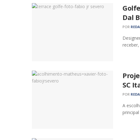
Golfe
Dal 
POR
RED
Designer
receber,
Proj
SC I
POR
RED
A escolh
principa