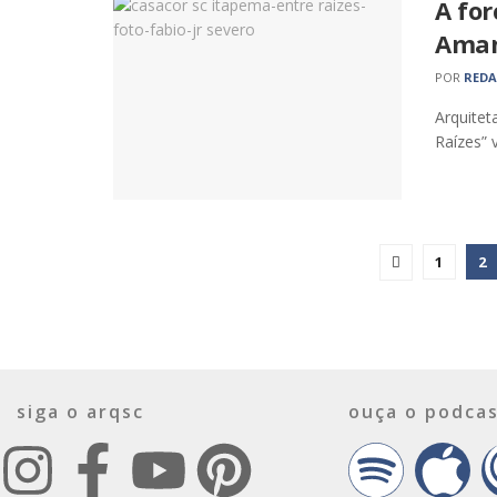
A for
Aman
POR
RED
Arquitet
Raízes” 
1
2
siga o arqsc
ouça o podcas