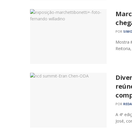
Marc
cheg
POR
SIMO
Mostra i
Reitoria,
Dive
reún
comp
POR
RED
A 4ª edi
José, co