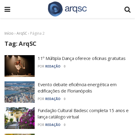
Início
›
ArqSC
›
Página 2
Tag:
ArqSC
11º Múltipla Dança oferece oficinas gratuitas
POR
REDAÇÃO
0
Evento debate eficiência energética em
edificações de Florianópolis
POR
REDAÇÃO
0
Fundação Cultural Badesc completa 15 anos e
lança catálogo virtual
POR
REDAÇÃO
0