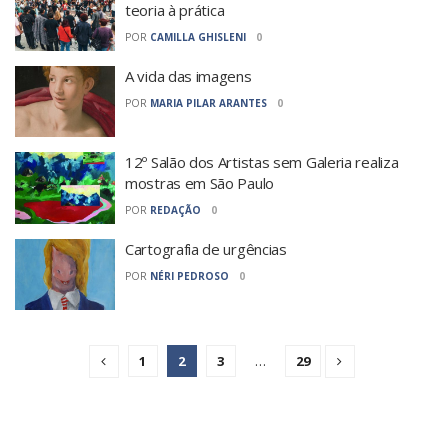
teoria à prática
POR
CAMILLA GHISLENI
0
A vida das imagens
POR
MARIA PILAR ARANTES
0
12º Salão dos Artistas sem Galeria realiza
mostras em São Paulo
POR
REDAÇÃO
0
Cartografia de urgências
POR
NÉRI PEDROSO
0
1
2
3
…
29