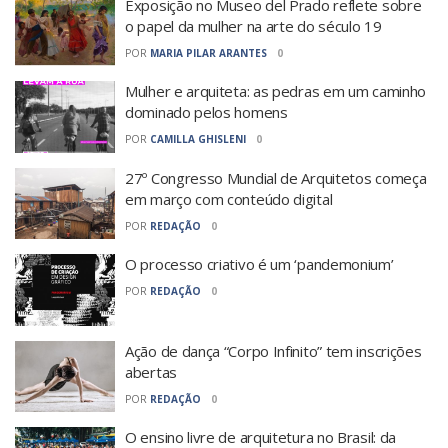
Exposição no Museo del Prado reflete sobre
o papel da mulher na arte do século 19
POR
MARIA PILAR ARANTES
0
Mulher e arquiteta: as pedras em um caminho
dominado pelos homens
POR
CAMILLA GHISLENI
0
27º Congresso Mundial de Arquitetos começa
em março com conteúdo digital
POR
REDAÇÃO
0
O processo criativo é um ‘pandemonium’
POR
REDAÇÃO
0
Ação de dança “Corpo Infinito” tem inscrições
abertas
POR
REDAÇÃO
0
O ensino livre de arquitetura no Brasil: da