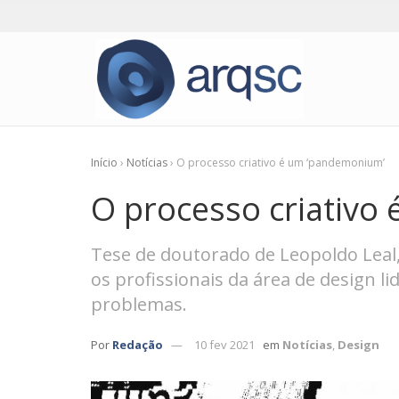
Início
›
Notícias
›
O processo criativo é um ‘pandemonium’
O processo criativo
Tese de doutorado de Leopoldo Leal,
os profissionais da área de design l
problemas.
Por
Redação
10 fev 2021
em
Notícias
,
Design