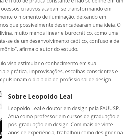
a é fruto de prática constante e não se define em um
rocessos criativos acabam se transformando em
somente o momento de iluminação, deixando em
mos que possivelmente desencadearam uma ideia. O
ivina, muito menos linear e burocrático, como uma
rata-se de um desenvolvimento caótico, confuso e de
mônio”, afirma o autor do estudo.
ulo visa estimular o conhecimento em sua
ia e prática, improvisações, escolhas conscientes e
impulsionam o dia a dia do profissional de design.
Sobre Leopoldo Leal
Leopoldo Leal é doutor em design pela FAUUSP.
Atua como professor em cursos de graduação e
pós-graduação em design. Com mais de vinte
anos de experiência, trabalhou como designer na