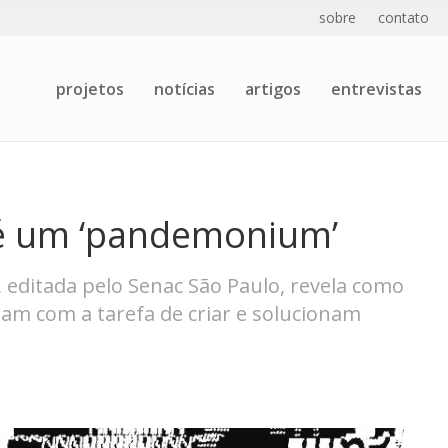
sobre
contato
projetos
notícias
artigos
entrevistas
 é um ‘pandemonium’
 editada pelo Senac São Paulo, revela como
idam com a tarefa de criar e solucionam