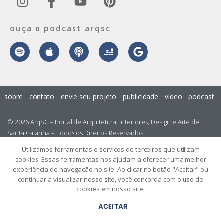
ouça o podcast arqsc
sobre
contato
envie seu projeto
publicidade
vídeo
podcast
© 2026 ArqSC – Portal de Arquitetura, Interiores, Design e Arte de
Santa Catarina – Todos os Direitos Reservados.
Utilizamos ferramentas e serviços de terceiros que utilizam
cookies. Essas ferramentas nos ajudam a oferecer uma melhor
experiência de navegação no site. Ao clicar no botão "Aceitar" ou
continuar a visualizar nosso site, você concorda com o uso de
cookies em nosso site.
ACEITAR