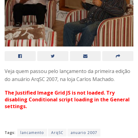
Veja quem passou pelo lançamento da primeira edição
do anuário ArqSC 2007, na loja Carlos Machado.
The Justified Image Grid JS is not loaded. Try
disabling Conditional script loading in the General
settings.
Tags:
lancamento
ArqSC
anuario 2007