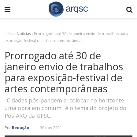
Início
›
Notícias
›
Prorrogado até 30 de janeiro envio de trabalhos para
exposição-festival de artes contemporâneas
Prorrogado até 30 de
janeiro envio de trabalhos
para exposição-festival de
artes contemporâneas
"Cidades pós-pandemia: colocar no horizonte
uma obra em comum" é o tema do projeto do
Pós-ARQ da UFSC.
Por
Redação
30 nov 2021