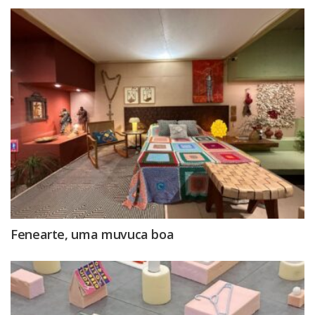
Fenearte, uma muvuca boa