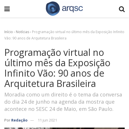
Início
›
Notícias
›
Programação virtual no último mês da Exposição Infinito
Vão: 90 anos de Arquitetura Brasileira
Programação virtual no
último mês da Exposição
Infinito Vão: 90 anos de
Arquitetura Brasileira
Moradia como um direito é o tema da conversa
do dia 24 de junho na agenda da mostra que
acontece no SESC 24 de Maio, em São Paulo.
Por
Redação
11 jun 2021