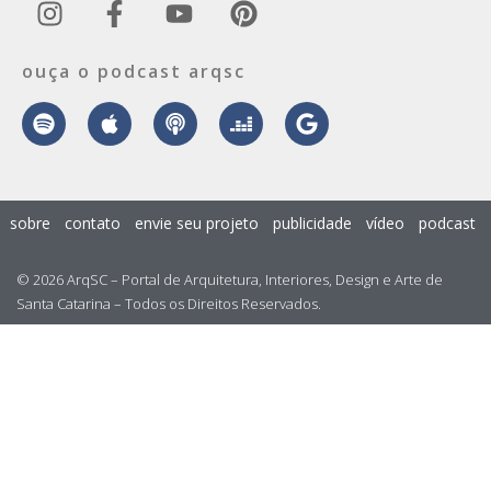
ouça o podcast arqsc
sobre
contato
envie seu projeto
publicidade
vídeo
podcast
© 2026 ArqSC – Portal de Arquitetura, Interiores, Design e Arte de
Santa Catarina – Todos os Direitos Reservados.