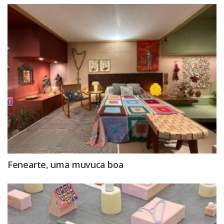
Fenearte, uma muvuca boa