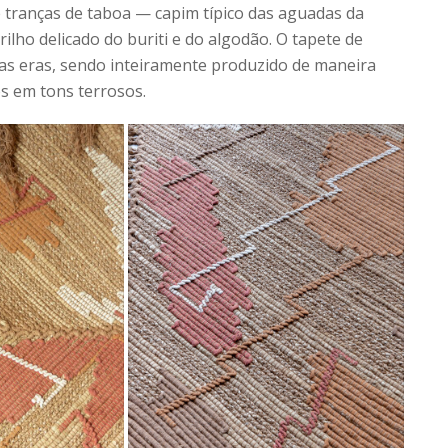
 tranças de taboa — capim típico das aguadas da
ilho delicado do buriti e do algodão. O tapete de
as eras, sendo inteiramente produzido de maneira
s em tons terrosos.