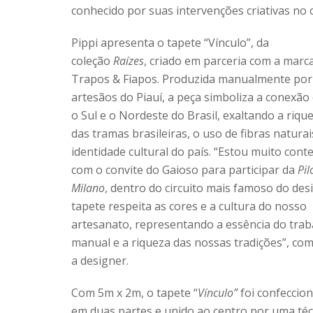
conhecido por suas intervenções criativas no c
Pippi apresenta o tapete “Vínculo”, da
coleção
Raízes
, criado em parceria com a marc
Trapos & Fiapos. Produzida manualmente por
artesãos do Piauí, a peça simboliza a conexão
o Sul e o Nordeste do Brasil, exaltando a riqu
das tramas brasileiras, o uso de fibras naturai
identidade cultural do país. “Estou muito cont
com o convite do Gaioso para participar da
Pil
Milano
, dentro do circuito mais famoso do des
tapete respeita as cores e a cultura do nosso
artesanato, representando a essência do trab
manual e a riqueza das nossas tradições”, co
a designer.
Com 5m x 2m, o tapete “
Vínculo”
foi confeccio
em duas partes e unido ao centro por uma téc