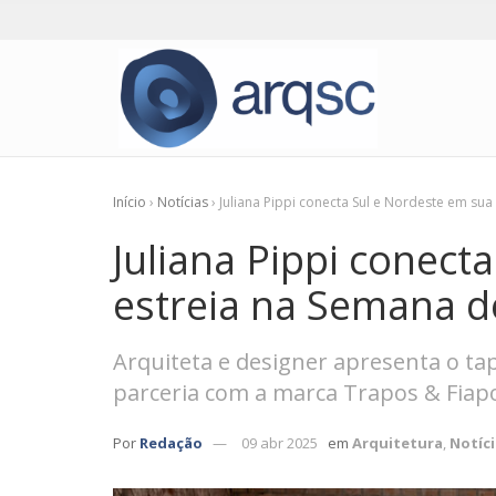
Início
›
Notícias
›
Juliana Pippi conecta Sul e Nordeste em su
Juliana Pippi conect
estreia na Semana d
Arquiteta e designer apresenta o tap
parceria com a marca Trapos & Fia
Por
Redação
09 abr 2025
em
Arquitetura
,
Notíci