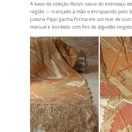
A base da coleção
Raízes
nasce do entrelaço de
região — trançado à mão e enriquecido pelo br
Juliana Pippi ganha forma em um tear de outr
manual e bordado com fios de algodão tingido