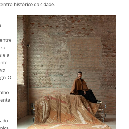
entro histórico da cidade.
a
 entre
eza
s e a
ente
oto
ign. O
alho
menta
nado
nica