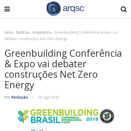
Início
›
Notícias
›
Arquitetura
›
Greenbuilding Conferência & Expo vai
debater construções Net Zero Energy
Greenbuilding Conferência
& Expo vai debater
construções Net Zero
Energy
Por
Redação
02 ago 2016