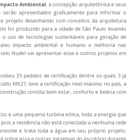
Impacto Ambiental
, a concepção arquitetônica e seus
 serão apresentados graficamente para informar o
sse projeto desenhando com conceitos da arquitetura
elo foi produzido para a cidade de São Paulo levando
m o uso de tecnologias sustentáveis para geração de
baixo impacto ambiental e humano e melhoria nas
rcelo Nudel vai apresentar esse e outros projetos em
ecebeu 33 pedidos de certificação dentre os quais 3 já
údio MK27, teve a certificação nível máximo no país, a
 construção concilia bem estar, conforto e beleza com
icos e uma pequena turbina eólica, toda a energia que
pois a residência não está conectada a nenhuma rede
, consome e trata toda a água em seu próprio projeto.
á sobre essa e outras iniciativas do escritório durante