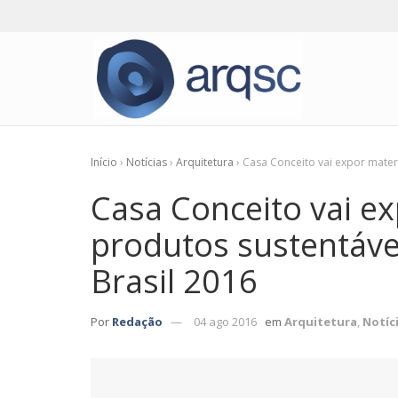
Início
›
Notícias
›
Arquitetura
›
Casa Conceito vai expor materi
Casa Conceito vai ex
produtos sustentáve
Brasil 2016
Por
Redação
04 ago 2016
em
Arquitetura
,
Notíc