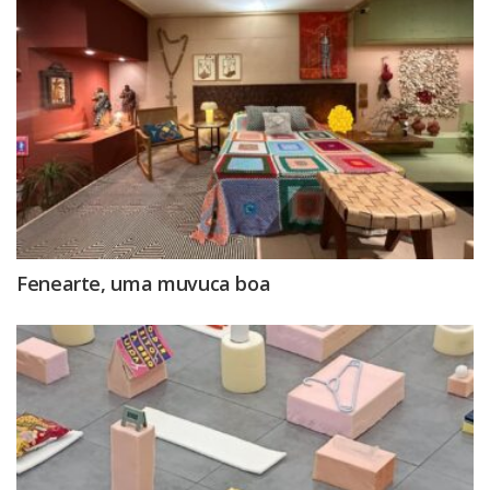
Fenearte, uma muvuca boa