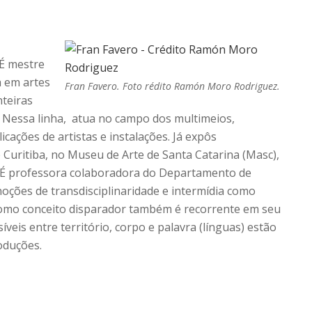
 É mestre
a em artes
Fran Favero. Foto rédito Ramón Moro Rodriguez.
nteiras
 Nessa linha, atua no campo dos multimeios,
icações de artistas e instalações. Já expôs
e Curitiba, no Museu de Arte de Santa Catarina (Masc),
. É professora colaboradora do Departamento de
noções de transdisciplinaridade e intermídia como
 como conceito disparador também é recorrente em seu
veis entre território, corpo e palavra (línguas) estão
oduções.