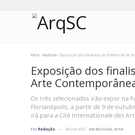
Início
›
Notícias
›
Exposição dos finalistas do Prêmio AF de 
Exposição dos finali
Arte Contemporâne
Os três selecionados irão expor na 
Florianópolis, a partir de 9 de out
irá para a Cité Internationale des Art
Por
Redação
06 out 2021
em
Notícias
,
Arte