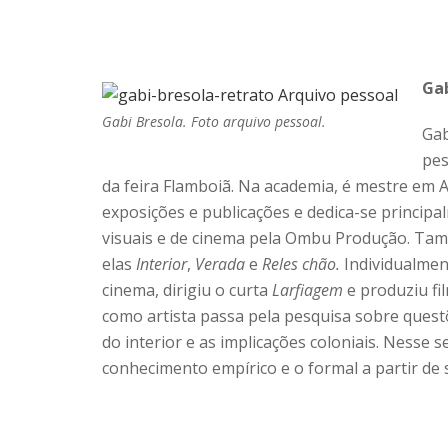
Gab
Gabi Bresola. Foto arquivo pessoal.
Gab
pes
da feira Flamboiã. Na academia, é mestre em A
exposições e publicações e dedica-se principa
visuais e de cinema pela Ombu Produção. Tam
elas
Interior
,
Verada
e
Reles chão.
Individualment
cinema, dirigiu o curta
Larfiagem
e produziu f
como artista passa pela pesquisa sobre questõ
do interior e as implicações coloniais. Nesse
conhecimento empírico e o formal a partir de 