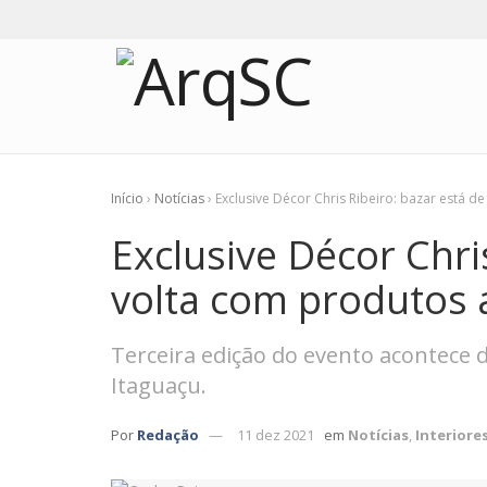
Início
›
Notícias
›
Exclusive Décor Chris Ribeiro: bazar está d
Exclusive Décor Chri
volta com produtos 
Terceira edição do evento acontece
Itaguaçu.
Por
Redação
11 dez 2021
em
Notícias
,
Interiore