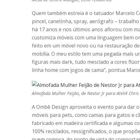
Quem também estreia é o tatuador Marcelo C
pincel, canetinha, spray, aerógrafo – trabalho
há 17 anos e nos últimos anos aflorou com ma
customiza móveis com uma linguagem bem orig
feito em um móvel novo ou na restauração de
mobília. O meu estilo tem uma pegada mais urb
figuras mais dark, tudo mesclado a cores fl
linha home com jogos de cama”, pontua Marce
Almofada Mulher Feijão, de Nestor Jr para Ateliê Chris 
A Ombê Design aproveita o evento para dar o p
móveis para pets, como camas para gatos e 
fabricado em madeira certificada e algumas c
100% reciclados, ressignificados, o que pro
quem compra, do ponto de vista do comporta