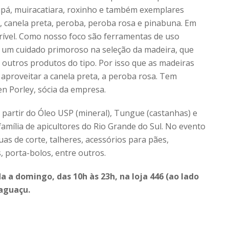
upá, muiracatiara, roxinho e também exemplares
 canela preta, peroba, peroba rosa e pinabuna. Em
rível. Como nosso foco são ferramentas de uso
s um cuidado primoroso na seleção da madeira, que
 outros produtos do tipo. Por isso que as madeiras
aproveitar a canela preta, a peroba rosa. Tem
n Porley, sócia da empresa.
a partir do Óleo USP (mineral), Tungue (castanhas) e
família de apicultores do Rio Grande do Sul. No evento
as de corte, talheres, acessórios para pães,
, porta-bolos, entre outros.
a a domingo, das 10h às 23h, na loja 446 (ao lado
taguaçu.