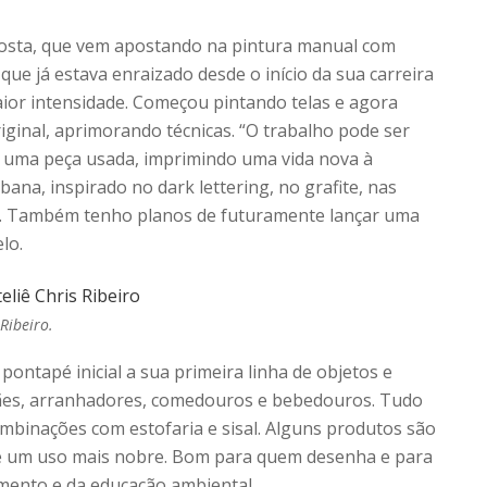
osta, que vem apostando na pintura manual com
 que já estava enraizado desde o início da sua carreira
ior intensidade. Começou pintando telas e agora
inal, aprimorando técnicas. “O trabalho pode ser
 uma peça usada, imprimindo uma vida nova à
ana, inspirado no dark lettering, no grafite, nas
úor. Também tenho planos de futuramente lançar uma
lo.
Ribeiro.
ontapé inicial a sua primeira linha de objetos e
cães, arranhadores, comedouros e bebedouros. Tudo
ombinações com estofaria e sisal. Alguns produtos são
põe um uso mais nobre. Bom para quem desenha e para
mento e da educação ambiental.