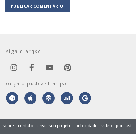
siga o arqsc
ouça o podcast arqsc
sobre
contato
envie seu projeto
publicidade
vídeo
podcast