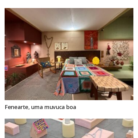
Fenearte, uma muvuca boa