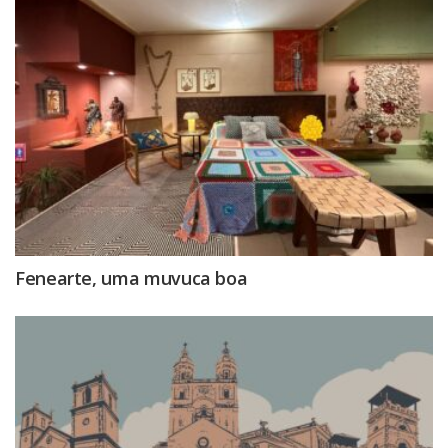
Fenearte, uma muvuca boa