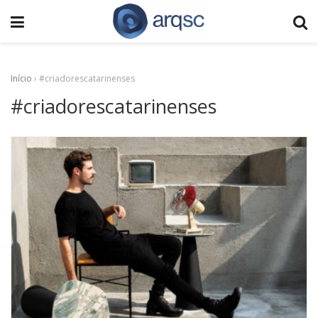
Início
›
#criadorescatarinenses
#criadorescatarinenses