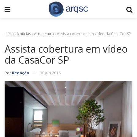
Início
›
Notícias
›
Arquitetura
›
Assista cobertura em vídeo da CasaCor SP
Assista cobertura em vídeo
da CasaCor SP
Por
Redação
30 jun 2016