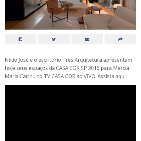
Nildo José e o escritório Três Arquitetura apresentam
hoje seus espaços da CASA COR SP 2016 para Marcia
Maria Carini, no TV CASA COR ao VIVO. Assista aqui!