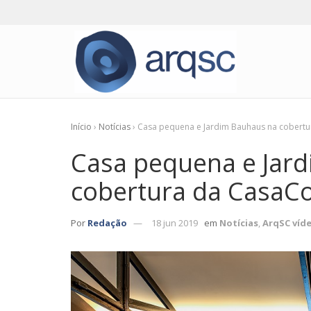
Início
›
Notícias
›
Casa pequena e Jardim Bauhaus na cobertu
Casa pequena e Jar
cobertura da CasaCo
Por
Redação
18 jun 2019
em
Notícias
,
ArqSC víd