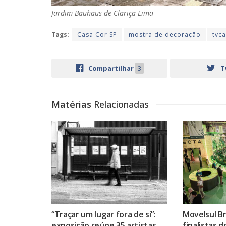
Jardim Bauhaus de Clariça Lima
Tags:
Casa Cor SP
mostra de decoração
tvc
Compartilhar
3
T
Matérias
Relacionadas
“Traçar um lugar fora de si”:
Movelsul Br
exposição reúne 35 artistas
finalistas 