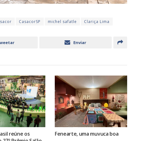
asacor
CasacorSP
michel safatle
Clariça Lima
weetar
Enviar
asil reúne os
Fenearte, uma muvuca boa
do 27º Prêmio Salão