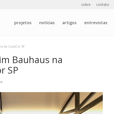
sobre
contato
projetos
notícias
artigos
entrevistas
ra da CasaCor SP
dim Bauhaus na
r SP
eo