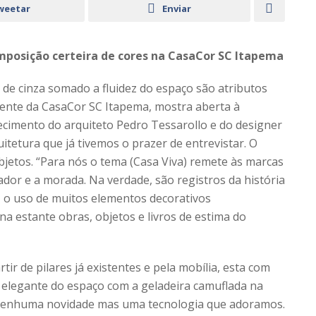
weetar
Enviar
mposição certeira de cores na CasaCor SC Itapema
 de cinza somado a fluidez do espaço são atributos
ente da CasaCor SC Itapema, mostra aberta à
recimento do arquiteto Pedro Tessarollo e do designer
uitetura que já tivemos o prazer de entrevistar. O
jetos. “Para nós o tema (Casa Viva) remete às marcas
dor e a morada. Na verdade, são registros da história
o, o uso de muitos elementos decorativos
a estante obras, objetos e livros de estima do
ir de pilares já existentes e pela mobília, esta com
 elegante do espaço com a geladeira camuflada na
– nenhuma novidade mas uma tecnologia que adoramos.