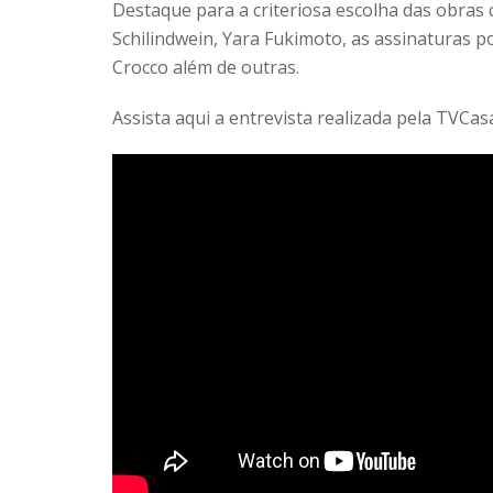
Destaque para a criteriosa escolha das obras
Schilindwein, Yara Fukimoto, as assinaturas 
Crocco além de outras.
Assista aqui a entrevista realizada pela TVCas