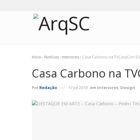
Início
›
Notícias
›
Interiores
›
Casa Carbono na TVCasaCor! Dá
Casa Carbono na TV
Por
Redação
17 jul 2018
em
Interiores
,
Design