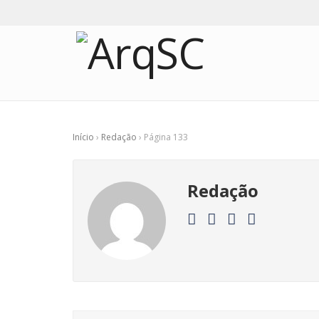
Início
›
Redação
›
Página 133
Redação