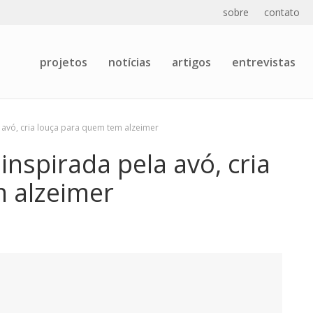
sobre
contato
projetos
notícias
artigos
entrevistas
 avó, cria louça para quem tem alzeimer
inspirada pela avó, cria
 alzeimer