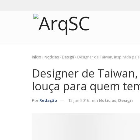
Início
›
Notícias
›
Design
›
Designer de Taiwan, inspirada pela
Designer de Taiwan, 
louça para quem tem
Por
Redação
15 jan 2016
em
Notícias
,
Design