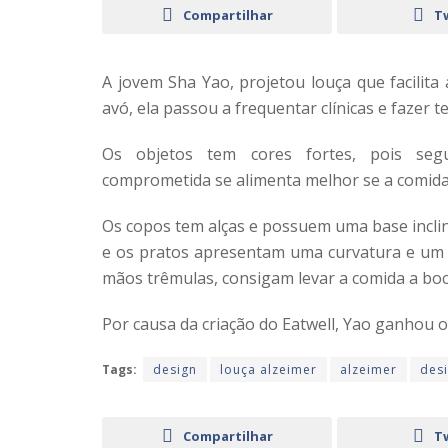
Compartilhar
T
A jovem Sha Yao, projetou louça que facilit
avó, ela passou a frequentar clínicas e fazer t
Os objetos tem cores fortes, pois seg
comprometida se alimenta melhor se a comida 
Os copos tem alças e possuem uma base inclin
e os pratos apresentam uma curvatura e um
mãos trêmulas, consigam levar a comida a boca
Por causa da criação do Eatwell, Yao ganhou 
Tags:
design
louça alzeimer
alzeimer
desi
Compartilhar
T