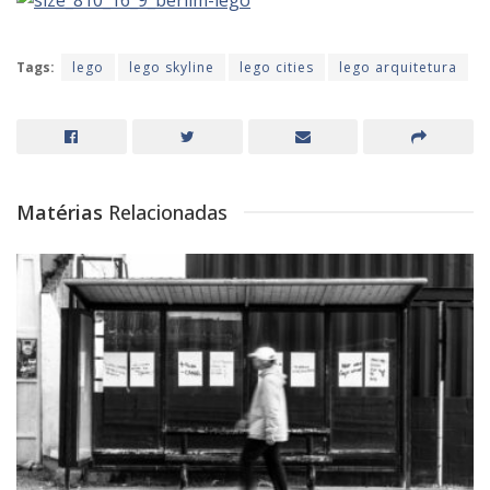
Tags:
lego
lego skyline
lego cities
lego arquitetura
Matérias
Relacionadas