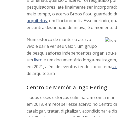
Blumenau, quando o acervo foi resgatado por
pesquisadores, até finalmente ser incorpora
meio tempo, o acervo Broos ficou guardado d
arquitetos
, em Florianópolis. Esse período, q
encontra destinação definitiva, é o momento 
Num esforço de manter o acervo
vivo e dar a ver seu valor, um grupo
de pesquisadores independentes organizou-se
um
livro
e um documentário longa-metragem, c
em 2021, além de eventos tendo como tema
a 
de arquitetura.
Centro de Memória Ingo Hering
Todos esses esforços culminaram com a mani
em 2019, em receber esse acervo no Centro 
catalogar, tratar, digitalizar, acondicionar e 