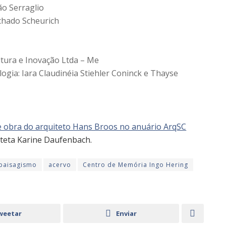
ão Serraglio
chado Scheurich
tura e Inovação Ltda – Me
ogia: Iara Claudinéia Stiehler Coninck e Thayse
 e obra do arquiteto Hans Broos no anuário ArqSC
iteta Karine Daufenbach.
paisagismo
acervo
Centro de Memória Ingo Hering
weetar
Enviar