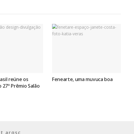
asil reúne os
Fenearte, uma muvuca boa
do 27º Prêmio Salão
t arqsc