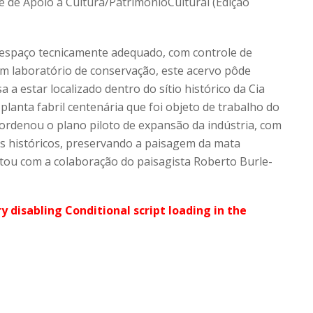
le de Apoio à Cultura/PatrimônioCultural (Edição
espaço tecnicamente adequado, com controle de
um laboratório de conservação, este acervo pôde
a a estar localizado dentro do sítio histórico da Cia
lanta fabril centenária que foi objeto de trabalho do
ordenou o plano piloto de expansão da indústria, com
ios históricos, preservando a paisagem da mata
ntou com a colaboração do paisagista Roberto Burle-
ry disabling Conditional script loading in the