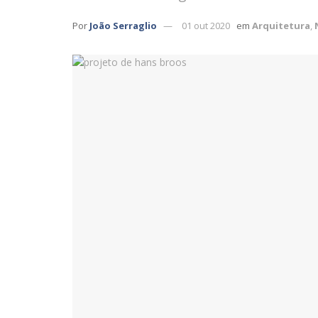
Por
João Serraglio
01 out 2020
em
Arquitetura
,