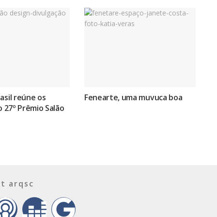
asil reúne os
Fenearte, uma muvuca boa
do 27º Prêmio Salão
t arqsc