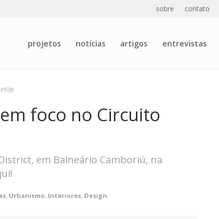
sobre
contato
projetos
notícias
artigos
entrevistas
eetUp
em foco no Circuito
District, em Balneário Camboriú, na
ui!
as
,
Urbanismo
,
Interiores
,
Design