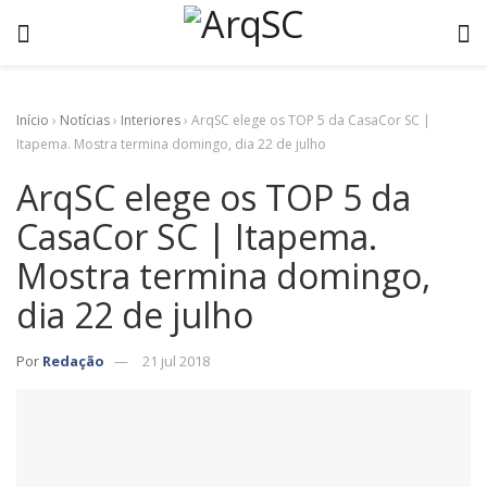
Início
›
Notícias
›
Interiores
›
ArqSC elege os TOP 5 da CasaCor SC |
Itapema. Mostra termina domingo, dia 22 de julho
ArqSC elege os TOP 5 da
CasaCor SC | Itapema.
Mostra termina domingo,
dia 22 de julho
Por
Redação
21 jul 2018