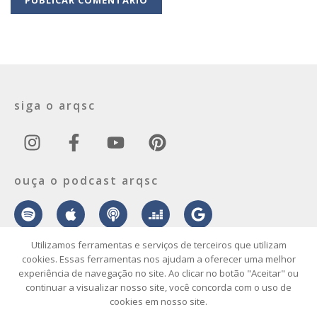
siga o arqsc
ouça o podcast arqsc
Utilizamos ferramentas e serviços de terceiros que utilizam
cookies. Essas ferramentas nos ajudam a oferecer uma melhor
experiência de navegação no site. Ao clicar no botão "Aceitar" ou
sobre
contato
envie seu projeto
publicidade
vídeo
podcast
continuar a visualizar nosso site, você concorda com o uso de
cookies em nosso site.
© 2026 ArqSC – Portal de Arquitetura, Interiores, Design e Arte de