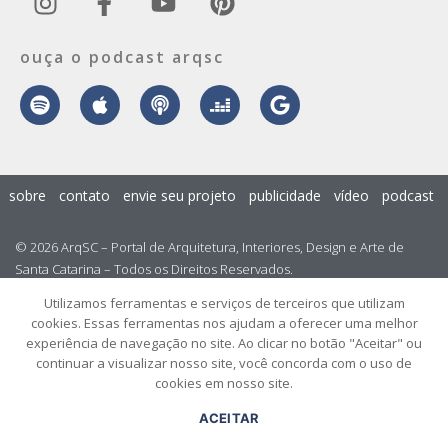
ouça o podcast arqsc
sobre
contato
envie seu projeto
publicidade
vídeo
podcast
© 2026 ArqSC – Portal de Arquitetura, Interiores, Design e Arte de
Santa Catarina – Todos os Direitos Reservados.
Utilizamos ferramentas e serviços de terceiros que utilizam
cookies. Essas ferramentas nos ajudam a oferecer uma melhor
experiência de navegação no site. Ao clicar no botão "Aceitar" ou
continuar a visualizar nosso site, você concorda com o uso de
cookies em nosso site.
ACEITAR