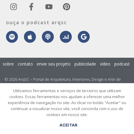
ouça o podcast arqsc
sobre
contato
envie seu projeto
publicidade
vídeo
podcast
© 2026 ArqSC – Portal de Arquitetura, Interiores, Design e Arte de
Santa Catarina – Todos os Direitos Reservados.
Utilizamos ferramentas e serviços de terceiros que utilizam
cookies. Essas ferramentas nos ajudam a oferecer uma melhor
experiência de navegação no site. Ao clicar no botão "Aceitar" ou
continuar a visualizar nosso site, você concorda com o uso de
cookies em nosso site.
ACEITAR