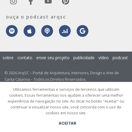
ouça o podcast arqsc
sobre
contato
envie seu projeto
publicidade
vídeo
podcast
© 2026 ArqSC – Portal de Arquitetura, Interiores, Design e Arte de
Santa Catarina – Todos os Direitos Reservados.
Utilizamos ferramentas e serviços de terceiros que utilizam
cookies. Essas ferramentas nos ajudam a oferecer uma melhor
experiência de navegação no site. Ao clicar no botão "Aceitar" ou
continuar a visualizar nosso site, você concorda com o uso de
cookies em nosso site.
ACEITAR