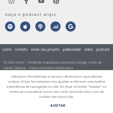
ouça o podcast arqsc
sobre
contato
envie seu projeto
publicidade
vídeo
podcast
© 2026 ArqSC – Portal de Arquitetura, Interiores, Design e Arte de
Santa Catarina – Todos os Direitos Reservados.
Utilizamos ferramentas e serviços de terceiros que utilizam
cookies. Essas ferramentas nos ajudam a oferecer uma melhor
experiência de navegação no site. Ao clicar no botão "Aceitar" ou
continuar a visualizar nosso site, você concorda com o uso de
cookies em nosso site.
ACEITAR