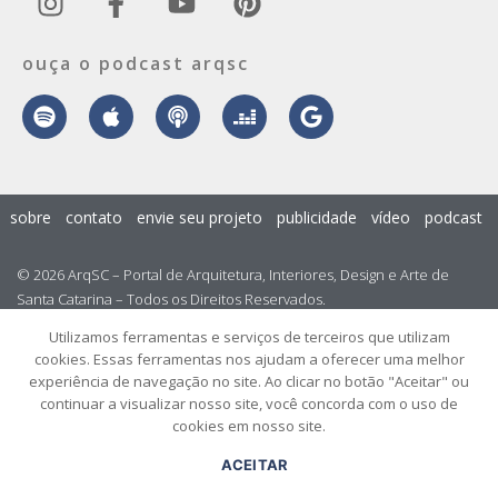
ouça o podcast arqsc
sobre
contato
envie seu projeto
publicidade
vídeo
podcast
© 2026 ArqSC – Portal de Arquitetura, Interiores, Design e Arte de
Santa Catarina – Todos os Direitos Reservados.
Utilizamos ferramentas e serviços de terceiros que utilizam
cookies. Essas ferramentas nos ajudam a oferecer uma melhor
experiência de navegação no site. Ao clicar no botão "Aceitar" ou
continuar a visualizar nosso site, você concorda com o uso de
cookies em nosso site.
ACEITAR