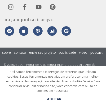
ouça o podcast arqsc
sobre
contato
envie seu projeto
publicidade
vídeo
podcast
© 2026 ArqSC – Portal de Arquitetura, Interiores, Design e Arte de
Santa Catarina – Todos os Direitos Reservados.
Utilizamos ferramentas e serviços de terceiros que utilizam
cookies. Essas ferramentas nos ajudam a oferecer uma melhor
experiência de navegação no site. Ao clicar no botão "Aceitar" ou
continuar a visualizar nosso site, você concorda com o uso de
cookies em nosso site.
ACEITAR