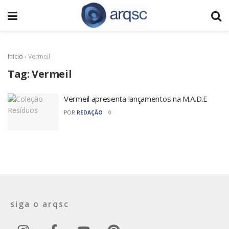
Início
›
Vermeil
Tag:
Vermeil
Vermeil apresenta lançamentos na M.A.D.E
POR
REDAÇÃO
0
siga o arqsc