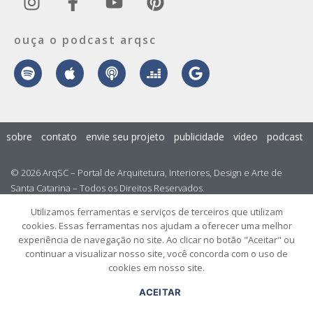
ouça o podcast arqsc
sobre
contato
envie seu projeto
publicidade
vídeo
podcast
© 2026 ArqSC – Portal de Arquitetura, Interiores, Design e Arte de
Santa Catarina – Todos os Direitos Reservados.
Utilizamos ferramentas e serviços de terceiros que utilizam
cookies. Essas ferramentas nos ajudam a oferecer uma melhor
experiência de navegação no site. Ao clicar no botão "Aceitar" ou
continuar a visualizar nosso site, você concorda com o uso de
cookies em nosso site.
ACEITAR