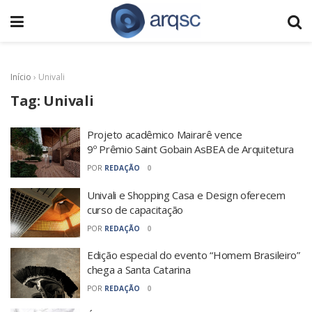
Início
›
Univali
Tag:
Univali
Projeto acadêmico Mairarê vence
9º Prêmio Saint Gobain AsBEA de Arquitetura
POR
REDAÇÃO
0
Univali e Shopping Casa e Design oferecem
curso de capacitação
POR
REDAÇÃO
0
Edição especial do evento “Homem Brasileiro”
chega a Santa Catarina
POR
REDAÇÃO
0