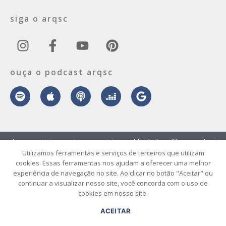
siga o arqsc
ouça o podcast arqsc
sobre
contato
envie seu projeto
publicidade
vídeo
podcast
Utilizamos ferramentas e serviços de terceiros que utilizam
cookies. Essas ferramentas nos ajudam a oferecer uma melhor
© 2026 ArqSC – Portal de Arquitetura, Interiores, Design e Arte de
experiência de navegação no site. Ao clicar no botão "Aceitar" ou
Santa Catarina – Todos os Direitos Reservados.
continuar a visualizar nosso site, você concorda com o uso de
cookies em nosso site.
ACEITAR