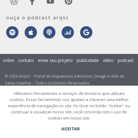
ouça o podcast arqsc
sobre
contato
envie seu projeto
publicidade
vídeo
podcast
© 2026 ArqSC – Portal de Arquitetura, Interiores, Design e Arte de
Santa Catarina – Todos os Direitos Reservados.
Utilizamos ferramentas e serviços de terceiros que utilizam
cookies. Essas ferramentas nos ajudam a oferecer uma melhor
experiência de navegação no site. Ao clicar no botão "Aceitar" ou
continuar a visualizar nosso site, você concorda com o uso de
cookies em nosso site.
ACEITAR