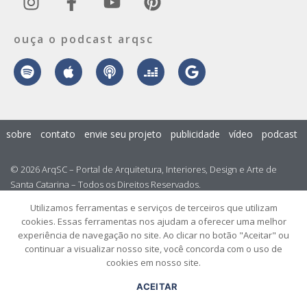
ouça o podcast arqsc
sobre
contato
envie seu projeto
publicidade
vídeo
podcast
© 2026 ArqSC – Portal de Arquitetura, Interiores, Design e Arte de
Santa Catarina – Todos os Direitos Reservados.
Utilizamos ferramentas e serviços de terceiros que utilizam
cookies. Essas ferramentas nos ajudam a oferecer uma melhor
experiência de navegação no site. Ao clicar no botão "Aceitar" ou
continuar a visualizar nosso site, você concorda com o uso de
cookies em nosso site.
ACEITAR