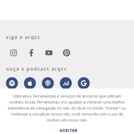
siga o arqsc
ouça o podcast arqsc
Utilizamos ferramentas e serviços de terceiros que utilizam
cookies. Essas ferramentas nos ajudam a oferecer uma melhor
experiência de navegação no site. Ao clicar no botão "Aceitar" ou
sobre
contato
envie seu projeto
publicidade
vídeo
podcast
continuar a visualizar nosso site, você concorda com o uso de
cookies em nosso site.
© 2026 ArqSC – Portal de Arquitetura, Interiores, Design e Arte de
ACEITAR
Santa Catarina – Todos os Direitos Reservados.