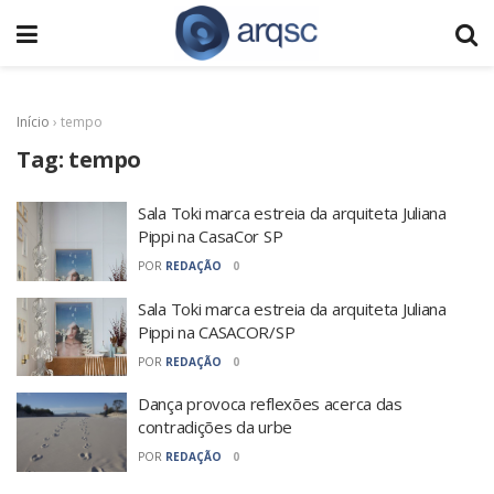
Início
›
tempo
Tag:
tempo
Sala Toki marca estreia da arquiteta Juliana
Pippi na CasaCor SP
POR
REDAÇÃO
0
Sala Toki marca estreia da arquiteta Juliana
Pippi na CASACOR/SP
POR
REDAÇÃO
0
Dança provoca reflexões acerca das
contradições da urbe
POR
REDAÇÃO
0