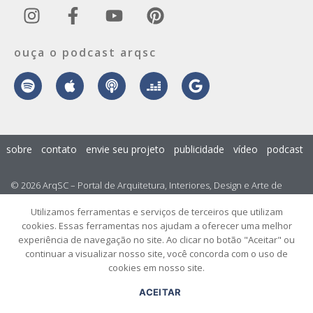
ouça o podcast arqsc
sobre
contato
envie seu projeto
publicidade
vídeo
podcast
© 2026 ArqSC – Portal de Arquitetura, Interiores, Design e Arte de
Santa Catarina – Todos os Direitos Reservados.
Utilizamos ferramentas e serviços de terceiros que utilizam
cookies. Essas ferramentas nos ajudam a oferecer uma melhor
experiência de navegação no site. Ao clicar no botão "Aceitar" ou
continuar a visualizar nosso site, você concorda com o uso de
cookies em nosso site.
ACEITAR