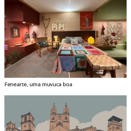
Fenearte, uma muvuca boa