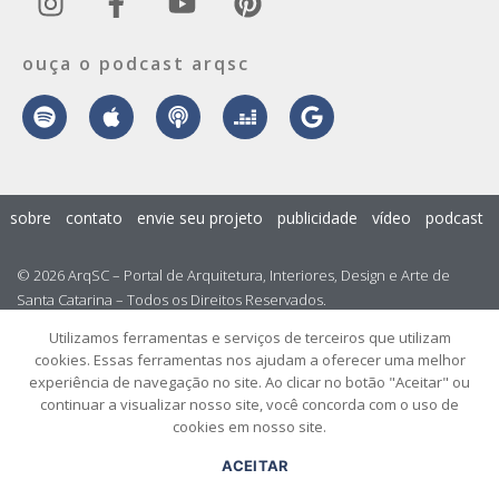
ouça o podcast arqsc
sobre
contato
envie seu projeto
publicidade
vídeo
podcast
© 2026 ArqSC – Portal de Arquitetura, Interiores, Design e Arte de
Santa Catarina – Todos os Direitos Reservados.
Utilizamos ferramentas e serviços de terceiros que utilizam
cookies. Essas ferramentas nos ajudam a oferecer uma melhor
experiência de navegação no site. Ao clicar no botão "Aceitar" ou
continuar a visualizar nosso site, você concorda com o uso de
cookies em nosso site.
ACEITAR