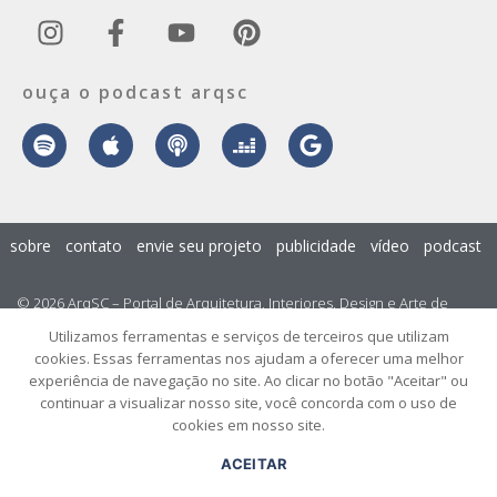
ouça o podcast arqsc
sobre
contato
envie seu projeto
publicidade
vídeo
podcast
© 2026 ArqSC – Portal de Arquitetura, Interiores, Design e Arte de
Santa Catarina – Todos os Direitos Reservados.
Utilizamos ferramentas e serviços de terceiros que utilizam
cookies. Essas ferramentas nos ajudam a oferecer uma melhor
experiência de navegação no site. Ao clicar no botão "Aceitar" ou
continuar a visualizar nosso site, você concorda com o uso de
cookies em nosso site.
ACEITAR