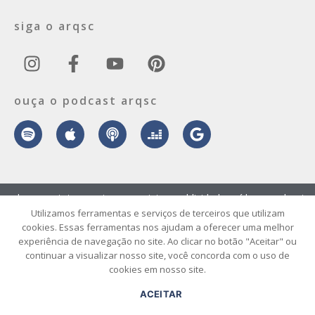
siga o arqsc
ouça o podcast arqsc
sobre
contato
envie seu projeto
publicidade
vídeo
podcast
Utilizamos ferramentas e serviços de terceiros que utilizam
cookies. Essas ferramentas nos ajudam a oferecer uma melhor
© 2026 ArqSC – Portal de Arquitetura, Interiores, Design e Arte de
experiência de navegação no site. Ao clicar no botão "Aceitar" ou
Santa Catarina – Todos os Direitos Reservados.
continuar a visualizar nosso site, você concorda com o uso de
cookies em nosso site.
ACEITAR