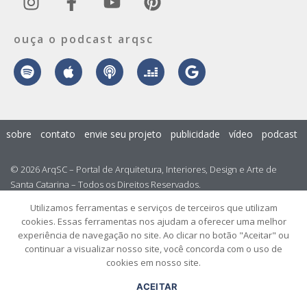
ouça o podcast arqsc
sobre
contato
envie seu projeto
publicidade
vídeo
podcast
© 2026 ArqSC – Portal de Arquitetura, Interiores, Design e Arte de
Santa Catarina – Todos os Direitos Reservados.
Utilizamos ferramentas e serviços de terceiros que utilizam
cookies. Essas ferramentas nos ajudam a oferecer uma melhor
experiência de navegação no site. Ao clicar no botão "Aceitar" ou
continuar a visualizar nosso site, você concorda com o uso de
cookies em nosso site.
ACEITAR